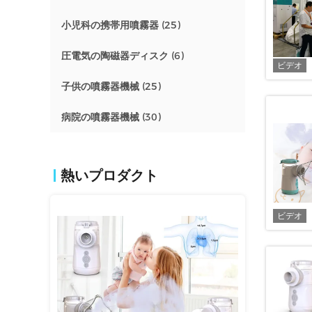
小児科の携帯用噴霧器
(25)
圧電気の陶磁器ディスク
(6)
ビデオ
子供の噴霧器機械
(25)
病院の噴霧器機械
(30)
熱いプロダクト
ビデオ