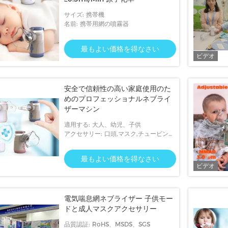
サイズ: 携帯機
名前: 携帯用網の噴霧器
最もよい価格を得なさい
ビデオ
安全で信頼性の高い家庭使用のた
めのプロフェッショナルネブライ
ザーマシン
適用する: 大人、幼児、子供
アクセサリー: 口頭,マスク,チュービング,
フィルター
最もよい価格を得なさい
ビデオ
電気喘息網ネブライザー 子供モー
ドと成人マスクアクセサリー
品質認証: RoHS、MSDS、SGS