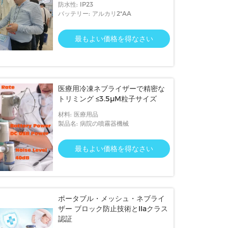
防水性: IP23
バッテリー: アルカリ2*AA
最もよい価格を得なさい
医療用冷凍ネブライザーで精密な
トリミング ≤3.5μM粒子サイズ
材料: 医療用品
製品名: 病院の噴霧器機械
最もよい価格を得なさい
ポータブル・メッシュ・ネブライ
ザー ブロック防止技術とIIaクラス
認証