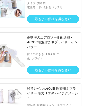
タイプ: 携帯機
電源モード: 取れるバッテリー
最もよい価格を得なさい
高効率のエアロゾール配送機 -
AC/DC電源付きネブライザーイン
ハラー
粒子の大きさ: 1.8-4.0μm
色: ホワイト
最もよい価格を得なさい
騒音レベル ≤40dB 医療用ネブラ
イザー 電力 1.2W ハイテクメッシ
ュ
製品名: 医療用メッシュネブライザー