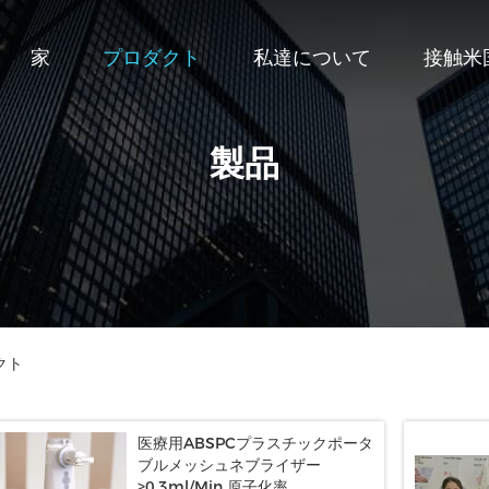
家
プロダクト
私達について
接触米
製品
ダクト
医療用ABSPCプラスチックポータ
ブルメッシュネブライザー
≥0.3ml/Min 原子化率