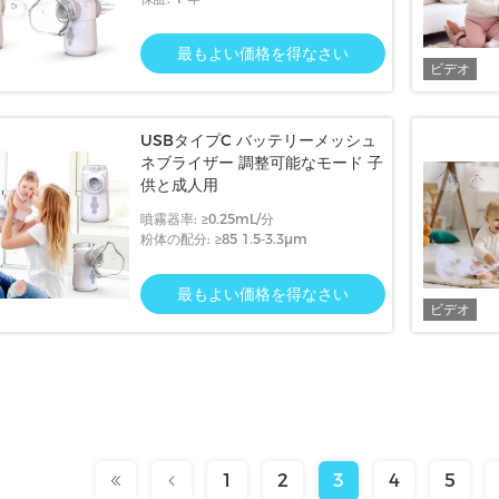
最もよい価格を得なさい
ビデオ
USBタイプC バッテリーメッシュ
ネブライザー 調整可能なモード 子
供と成人用
噴霧器率: ≥0.25mL/分
粉体の配分: ≥85 1.5-3.3μm
最もよい価格を得なさい
ビデオ
1
2
3
4
5