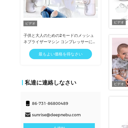
ビデオ
デオ
ビデオ
供と大人のための2モードのメッシュ
バッテリーとDCUSB電源 調整
ブライザーマシン コンプレッサーに優
度でメディカルメッシュネブラ
ている
最もよい価格を得なさい
最もよい価格を得なさ
私達に連絡しなさい
ビデオ
86-731-86800489
sunrise@deepnebu.com