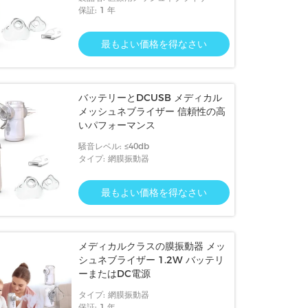
保証: 1 年
最もよい価格を得なさい
イザー ささやき 静
Homecareの黙秘者の振動の網の噴霧器
呼吸の処
バッテリーとDCUSB メディカル
の二重チャネルの超音波噴霧器機械
プの微小
メッシュネブライザー 信頼性の高
いパフォーマンス
格を得なさい
最もよい価格を得なさい
騒音レベル: ≤40db
タイプ: 網膜振動器
最もよい価格を得なさい
メディカルクラスの膜振動器 メッ
シュネブライザー 1.2W バッテリ
ーまたはDC電源
タイプ: 網膜振動器
保証: 1 年