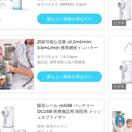
粒子の大きさ (MMAD): 3.0um
最もよい価格を得なさい
ビデオ
ビデオ
ビデオ
可能な速
静かなUSBまたはバッテリーパワーメッ
先進的な医療網ネブラ
調節可能な流量 ≥0.2ml/min-
イザー
シュネブライザー機 子供や大人のために
かな2つの電源
0.6mL/min 携帯網状インハラー
い
最もよい価格を得なさい
最もよい価
粒子の大きさ: 1.8-3.8μm
製品名: 携帯用吸入器の噴霧器
最もよい価格を得なさい
ビデオ
騒音レベル ≤40dB バッテリー
DCUSB 医療施設用 病院用 メッシ
ュネブライザー
材料: 医学のクラス
保証: 1 年