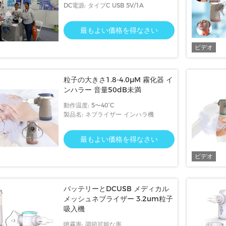
DC電源: タイプC USB 5V/1A
最もよい価格を得なさい
ビデオ
粒子の大きさ1.8-4.0μM 霧化器 イ
ンハラー 音量50dB未満
動作温度: 5〜40°C
製品名: ネブライザー インハラ機
最もよい価格を得なさい
ビデオ
バッテリーとDCUSB メディカル
メッシュネブライザー 3.2um粒子
吸入機
噴霧率: 調節可能な率