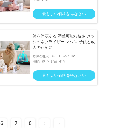
最もよい価格を得なさい
肺を貯蔵する 調整可能な速さ メッ
シュネブライザー マシン 子供と成
人のために
粉体の配分: ≥85 1.5-3.3μm
機能: 肺 を 貯蔵 する
最もよい価格を得なさい
6
7
8