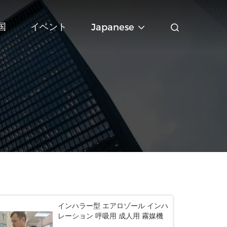
国
イベント
Japanese
インハラー型 エアロゾール インハ
レーション 呼吸用 成人用 霧媒機