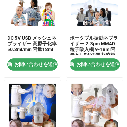
製品
携帯用網の噴霧器
DC 5V USB メッシュネ
ポータブル振動ネブラ
ブライザー 高原子化率
イザー 2-3μm MMAD
≥0.3ml/min 容量18ml
粒子吸入機 9-18ml容
網の噴霧器機械
量と1.5Wの電力消費
量
お問い合わせを送信
お問い合わせを送信
喘息の網の噴霧器
医療用メッシュネブライザー
振動メッシュネブライザー
携帯用吸入器の噴霧器