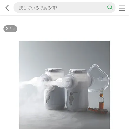
2
/
5