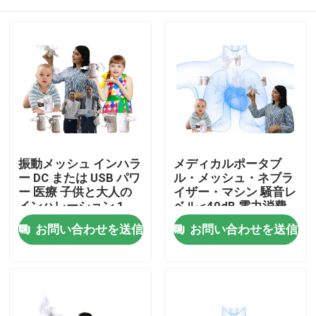
振動メッシュ インハラ
メディカルポータブ
ー DC または USB パワ
ル・メッシュ・ネブラ
ー 医療 子供と大人の
イザー・マシン 騒音レ
インハレーション 1-
ベル ≤40dB 電力消費
3μm
1.2W
ホーム
お問い合わせを送信
お問い合わせを送信
企業情報
接触