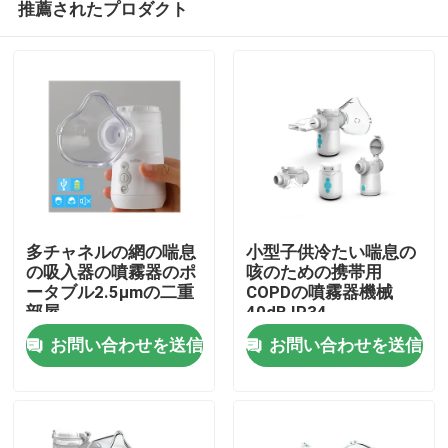
推薦されたプロダクト
多チャネルの網の喘息
小型子供冷たい喘息の
の吸入器の噴霧器のポ
咳のための携帯用
ータブル2.5μmの二重
COPDの噴霧器機械
部屋
40dB IP34
家
お問い合わせを送信
お問い合わせを送信
プロダクト
私達について