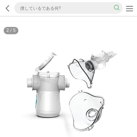
2
/
5