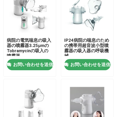
工場旅行
品質管理
病院の電気喘息の吸入
IP24病院の喘息のため
器の噴霧器3.25μmの
の携帯用超音波小型噴
接触米国
Tobramycinの吸入の
霧器の吸入器の呼吸機
噴霧器
械
お問い合わせを送信
お問い合わせを送信
ニュース
場合
携帯用網の噴霧器
網の噴霧器機械