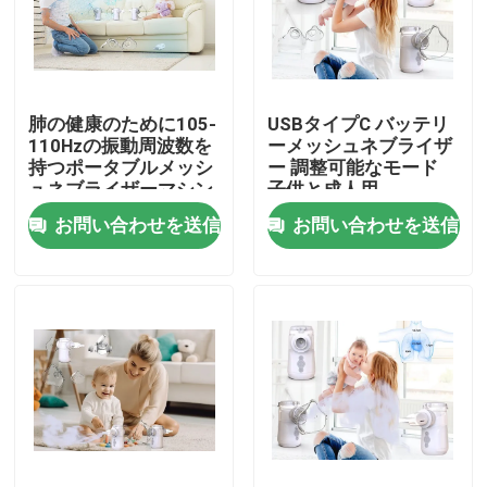
工場旅行
肺の健康のために105-
USBタイプC バッテリ
品質管理
110Hzの振動周波数を
ーメッシュネブライザ
持つポータブルメッシ
ー 調整可能なモード
ュネブライザーマシン
子供と成人用
接触米国
お問い合わせを送信
お問い合わせを送信
ニュース
場合
携帯用網の噴霧器
網の噴霧器機械