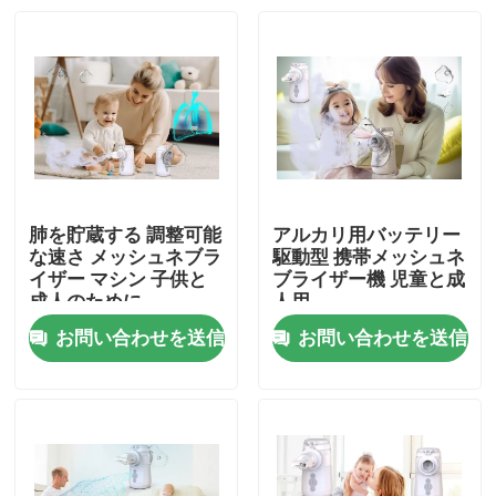
肺を貯蔵する 調整可能
アルカリ用バッテリー
な速さ メッシュネブラ
駆動型 携帯メッシュネ
イザー マシン 子供と
ブライザー機 児童と成
成人のために
人用
お問い合わせを送信
お問い合わせを送信
家
プロダクト
私達について