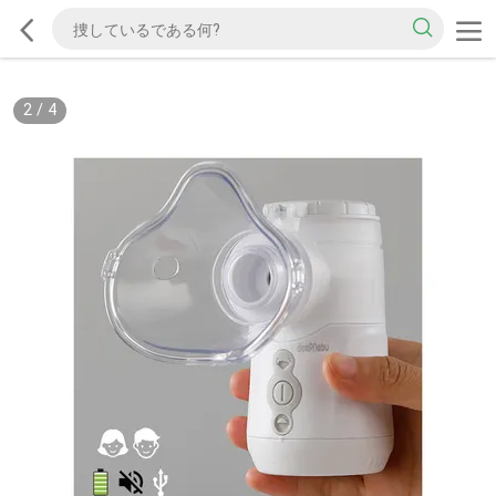
2
/
4