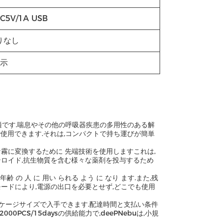
C5V/1A USB
りなし
表示
最適です.喘息やその他の呼吸器疾患の多用性のある解
で使用できます.それは,コンパクトで持ち運びが簡単
る 微細な霧に変換するために 先端技術を使用しますこれは,
テロイド,抗生物質を含む様々な薬剤を投与するため
 年齢 の 人 に 用い られる よう に なり ます.また,残
の電源モードにより,電源の出口を必要とせず,どこでも使用
ッケージサイズで入手できます.配達時間と支払い条件
CS/15daysの供給能力で,deePNebuは,小規