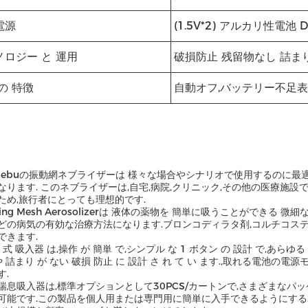
電源
(1.5V*2) アルカリ性電池 D
ノロジー と 運用
破損防止 残留物なし 詰ま
の 特徴
自動オフ,バッテリー不足
PNebuの振動網ネブライザーは 様々な場合やシナリオで使用するのに
なります. このネブライザーは,自宅,病院,クリニック,その他の医療施設
ため,旅行者にとっても理想的です.
ating Mesh Aerosolizerは 液体の薬物を 簡単に吸うことができ
どの病気の有効な治療方法になります.ブロンコディラタ剤,コルチコス
できます.
 式 吸入器 は,操作 が 簡単 で,シンプル な 1 ボタン の 設計 で,あらゆる
や 詰まり が ない 破損 防止 に 設計 さ れ て い ます.,取れる電池
す.
喘息吸入器は,標準オプションとして30PCS/カートンで,さまざまなパ
可能です.この製品を個人用または専門用に簡単に入手できるようにする2000P