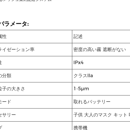
パラメータ:
属性
記述
ライゼーション率
密度の高い霧 遮断がない
性
IPx4
の分類
クラスIIa
粒子の大きさ
1-5μm
モード
取れるバッテリー
セサリー
子供 大人のマスク キット
プ
携帯機