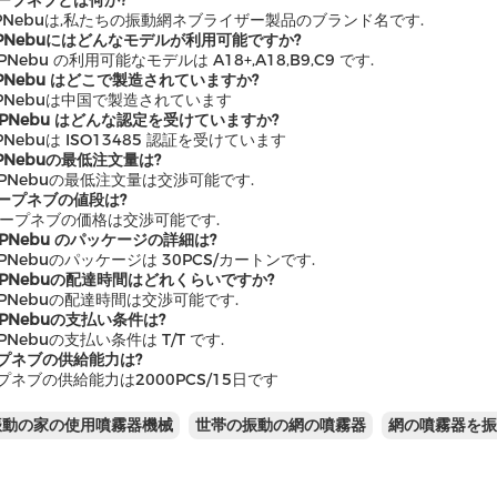
ィープネブとは何か?
eePNebuは,私たちの振動網ネブライザー製品のブランド名です.
eePNebuにはどんなモデルが利用可能ですか?
eePNebu の利用可能なモデルは A18+,A18,B9,C9 です.
ePNebu はどこで製造されていますか?
eePNebuは中国で製造されています
eePNebu はどんな認定を受けていますか?
ePNebuは ISO13485 認証を受けています
ePNebuの最低注文量は?
eePNebuの最低注文量は交渉可能です.
ィープネブの値段は?
ディープネブの価格は交渉可能です.
eePNebu のパッケージの詳細は?
eePNebuのパッケージは 30PCS/カートンです.
eePNebuの配達時間はどれくらいですか?
eePNebuの配達時間は交渉可能です.
eePNebuの支払い条件は?
eePNebuの支払い条件は T/T です.
プネブの供給能力は?
プネブの供給能力は2000PCS/15日です
振動の家の使用噴霧器機械
世帯の振動の網の噴霧器
網の噴霧器を振