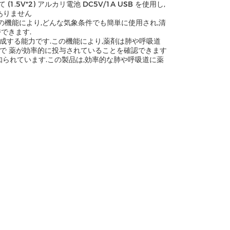
V*2) アルカリ電池 DC5V/1A USB を使用し,
ありません
ています.この機能により,どんな気象条件でも簡単に使用され,清
できます.
生成する能力です.この機能により,薬剤は肺や呼吸道
で 薬が効率的に投与されていることを確認できます
知られています.この製品は,効率的な肺や呼吸道に薬