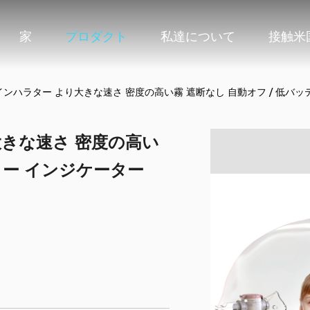
家
プロダクト
私達について
接触米
ンハラター より大きな速さ 密度の高い霧 遮断なし 自動オフ / 低バッ
きな速さ 密度の高い
リー インジケーター