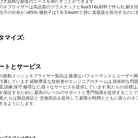
び大規模な顧客のニーズを満たすことができます.
のネブライザーは高品質のプラスチックとSus316L材料で作られ,耐
粒子の分布が ≥85% 微粒子は1.5-3.6umで,肺に直接薬を投与するのに
タマイズ:
ートとサービス
の振動メッシュネブライザー製品は,最適なパフォーマンスとユーザー
付属しています.経験豊富な技術者やエンジニアのチームは,技術的な問
置,訓練,保守,修理など,様々なサービスを提供しています.私たちの目標
を保証するために,最高のレベルのサポートと専門知識を提供することで
,私たちは製品保証と 交換部品を提供して,顧客が時間とともに彼らの
きるようにします.