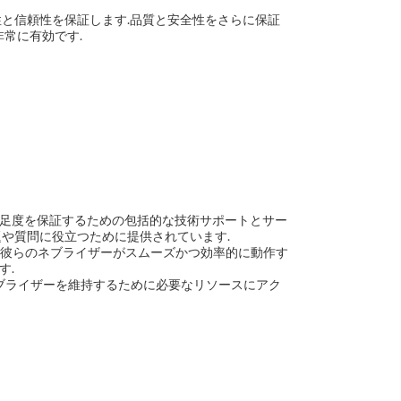
久性と信頼性を保証します.品質と安全性をさらに保証
非常に有効です.
満足度を保証するための包括的な技術サポートとサー
題や質問に役立つために提供されています.
は,彼らのネブライザーがスムーズかつ効率的に動作す
す.
ネブライザーを維持するために必要なリソースにアク