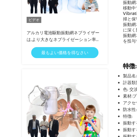
振動網ネ
移動中
Vibr
掃と保
ビデオ
振動網
に深く
アルカリ電池駆動振動網ネブライザー
振動網
は,より大きなネブライゼーション率
を投与
IPx4 防水
最もよい価格を得なさい
特徴:
製品名
計器類別
色: 交
素材:プ
アクセ
防水性:
特徴:
振動す
振動す
振動す