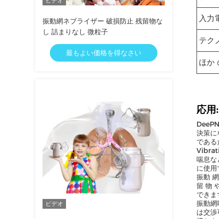
ビデオ
入力
振動網ネブライザー 破損防止 残留物な
し 詰まりなし 微粒子
テク
最もよい価格を得なさい
ほか 
応用:
Dee
決策に
である
Vibr
喘息な
に使用
振動 網
留 物 
できま
振動網
ビデオ
は交渉