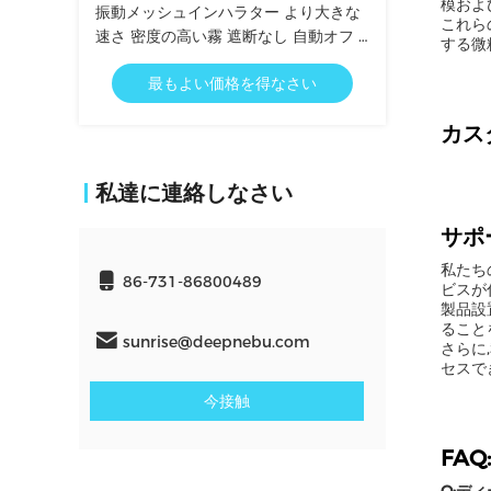
模およ
振動メッシュインハラター より大きな
これら
速さ 密度の高い霧 遮断なし 自動オフ /
する微
低バッテリー インジケーター
最もよい価格を得なさい
カス
私達に連絡しなさい
サポ
私たち
86-731-86800489
ビスが
製品設
ること
sunrise@deepnebu.com
さらに
セスで
今接触
FAQ: