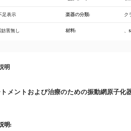
不足表示
楽器の分類:
クラ
霧妨害無し
材料:
、
説明
トメントおよび治療のための振動網原子化器 ア
説明: