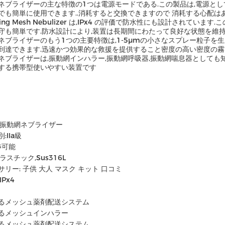
ブライザーの主な特徴の1つは電源モードである.この製品は,電源として (1.5
でも簡単に使用できます..消耗すると交換できますので 消耗する心配は
ating Mesh Nebulizer は,IPx4 の評価で防水性にも設計され
守も簡単です.防水設計により,装置は長期間にわたって良好な状態を維持
ネブライザーのもう1つの主要特徴は,1-5μmの小さなスプレー粒子を
到達できます.迅速かつ効果的な救援を提供すること密度の高い密度の霧
ネブライザーは,振動網インハラー,振動網呼吸器,振動網喘息器としても
する携帯型使いやすい装置です
:振動網ネブライザー
:IIa級
渉可能
ラスチック,Sus316L
サリー: 子供 大人 マスク キット 口コミ
IPx4
るメッシュ薬剤配送システム
るメッシュインハラー
るメッシュ薬剤配送システム