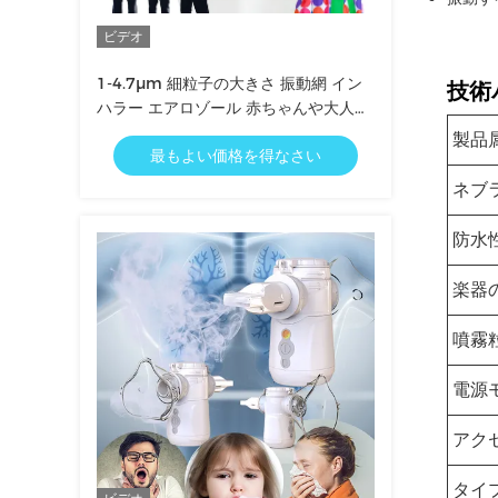
ビデオ
1-4.7μm 細粒子の大きさ 振動網 イン
技術
ハラー エアロゾール 赤ちゃんや大人の
ための配送
製品
最もよい価格を得なさい
ネブ
防水
楽器
噴霧
電源
アク
タイ