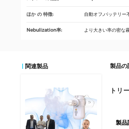
ほか の 特徴:
自動オフ,バッテリー
Nebulization率:
より大きい率の密な
製品の
関連製品
トリー
製品