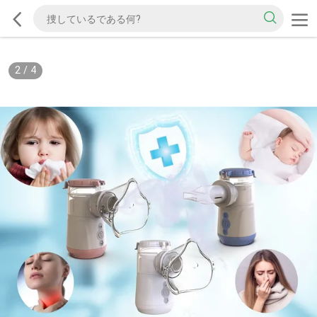
2
/
4