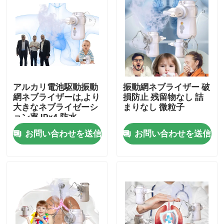
工場旅行
品質管理
アルカリ電池駆動振動
振動網ネブライザー 破
接触米国
網ネブライザーは,より
損防止 残留物なし 詰
大きなネブライゼーシ
まりなし 微粒子
ョン率 IPx4 防水
ニュース
お問い合わせを送信
お問い合わせを送信
場合
携帯用網の噴霧器
網の噴霧器機械