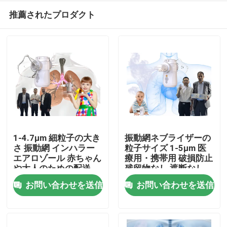
推薦されたプロダクト
1-4.7μm 細粒子の大き
振動網ネブライザーの
さ 振動網 インハラー
粒子サイズ 1-5μm 医
エアロゾール 赤ちゃん
療用・携帯用 破損防止
家
や大人のための配送
残留物なし 遮断なし
お問い合わせを送信
お問い合わせを送信
プロダクト
私達について