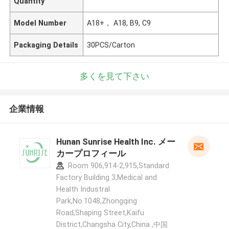
Quantity
Model Number
A18+， A18, B9, C9
Packaging Details
30PCS/Carton
多くを見て下さい
企業情報
Hunan Sunrise Health Inc. メー
カープロフィール
Room 906,914-2,915,Standard
Factory Building 3,Medical and
Health Industral
Park,No.1048,Zhongqing
Road,Shaping Street,Kaifu
District,Changsha City,China ,中国